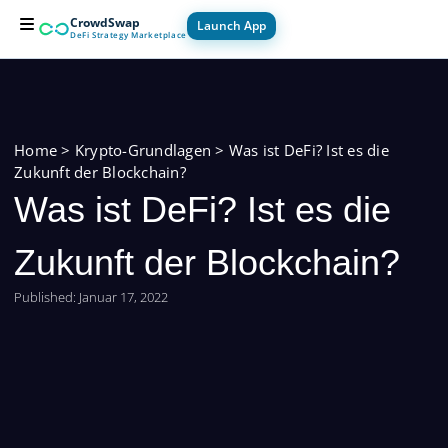
Zum
CrowdSwap
Launch App
Inhalt
DeFi Strategy Marketplace
springen
For Builders
For Users
How it Works
Home
>
Krypto-Grundlagen
>
Was ist DeFi? Ist es die
Zukunft der Blockchain?
Was ist DeFi? Ist es die
Zukunft der Blockchain?
Published:
Januar 17, 2022