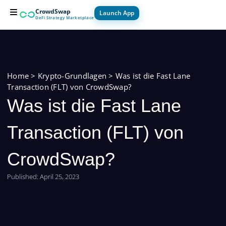
Zum
CrowdSwap
Launch App
Inhalt
DeFi Strategy Marketplace
springen
For Builders
For Users
How it Works
Home
>
Krypto-Grundlagen
>
Was ist die Fast Lane
Transaction (FLT) von CrowdSwap?
Was ist die Fast Lane
Transaction (FLT) von
CrowdSwap?
Published:
April 25, 2023