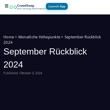
Zum
CrowdSwap
Launch App
Inhalt
DeFi Strategy Marketplace
springen
For Builders
For Users
How it Works
Home
>
Monatliche Höhepunkte
>
September Rückblick
2024
September Rückblick
2024
Published:
Oktober 3, 2024