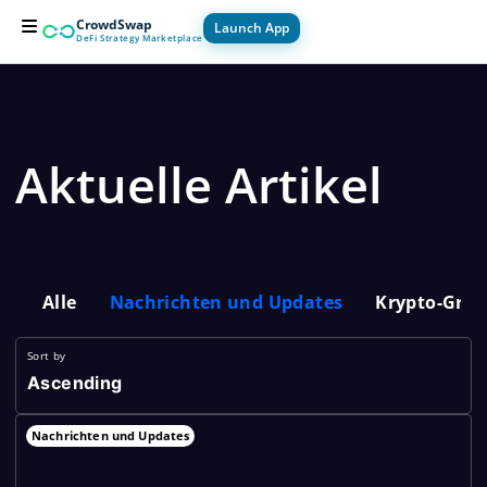
Zum
CrowdSwap
Launch App
Inhalt
DeFi Strategy Marketplace
springen
For Builders
For Users
How it Works
Aktuelle Artikel
Alle
Nachrichten und Updates
Krypto-Gru
Sort by
Ascending
Nachrichten und Updates