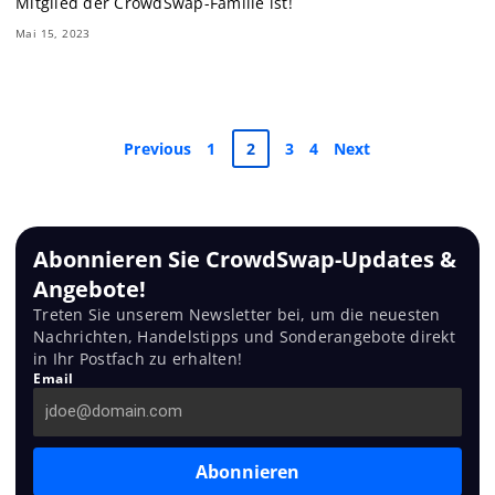
Mitglied der CrowdSwap-Familie ist!
Mai 15, 2023
Previous
1
2
3
4
Next
Abonnieren Sie CrowdSwap-Updates &
Angebote!
Treten Sie unserem Newsletter bei, um die neuesten
Nachrichten, Handelstipps und Sonderangebote direkt
in Ihr Postfach zu erhalten!
Email
Abonnieren